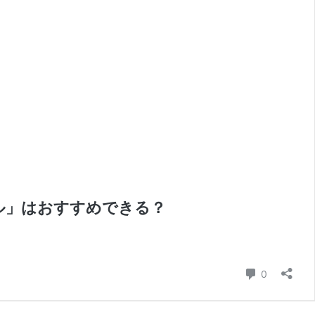
ル」はおすすめできる？
GFS（投
・
コメント
0