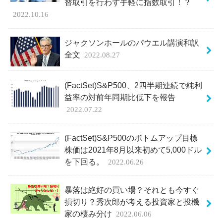
替取引を行わず手軽に指数取引！？
2022.10.16
ジャクソンホールのパウエル講演和訳
全文
2022.08.27
(FactSet)S&P500、2四半期連続で純利
益率の対前年同期比低下を報告
2022.07.22
(FactSet)S&P500のボトムアップ目標
株価は2021年8月以来初めて5,000ドル
を下回る。
2022.06.26
暴落は絶好の買い場？それとも今すぐ
損切り？秀次郎が考える投資家と投機
家の棲み分け
2022.06.06