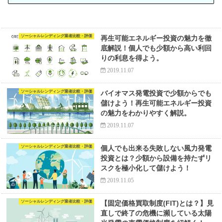
ソーシャルレンディング業者比較・評価
再生可能エネルギー投資の魅力を徹
底解説！個人でも少額から高い利回
りの利息を得よう。
2019.11.07
ソーシャルレンディング業者比較・評価
バイオマス発電投資で少額からでも
儲けよう！再生可能エネルギー投資
の魅力をわかりやすく解説。
2019.11.07
ソーシャルレンディング業者比較・評価
個人でも出来る失敗しない風力発電
投資とは？少額から設備を持たずリ
スクを極小化して儲けよう！
2019.11.05
ソーシャルレンディング業者比較・評価
【固定価格買取制度(FIT)とは？】見
直しで終了の危機に瀕している太陽