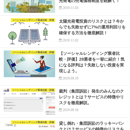
光発電の売電価格制度を紐解く！
2019.11.03
ソーシャルレンディング業者比較・評価
太陽光発電投資のリスクとは？今か
らでも失敗せずに7%の運用利回りを
確保する方法を徹底解説！
2019.11.02
ソーシャルレンディング業者比較・評価
【ソーシャルレンディング業者比
較・評価】28業者を一挙に紹介！気
になる評判は？失敗しない投資を実
現しよう。
2019.09.19
ソーシャルレンディング業者比較・評価
裁判（集団訴訟）発生のみんなのク
レジットとは？サービスの特徴やリ
スクを徹底解説。
2019.09.18
ソーシャルレンディング業者比較・評価
貸し倒れ・集団訴訟のラッキーバン
クとは？サービスの特徴やリスクを