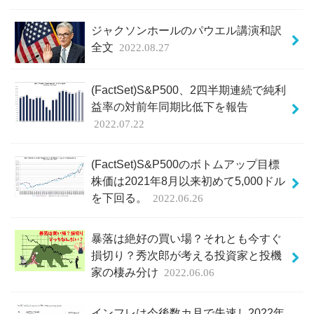
ジャクソンホールのパウエル講演和訳
全文
2022.08.27
(FactSet)S&P500、2四半期連続で純利
益率の対前年同期比低下を報告
2022.07.22
(FactSet)S&P500のボトムアップ目標
株価は2021年8月以来初めて5,000ドル
を下回る。
2022.06.26
暴落は絶好の買い場？それとも今すぐ
損切り？秀次郎が考える投資家と投機
家の棲み分け
2022.06.06
インフレは今後数カ月で失速し2022年