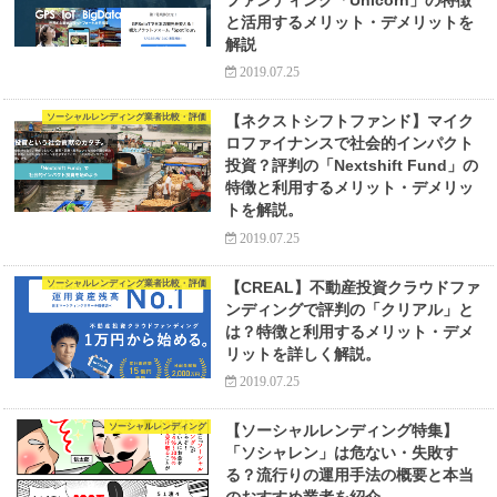
ファンディング「Unicorn」の特徴
と活用するメリット・デメリットを
解説
2019.07.25
ソーシャルレンディング業者比較・評価
【ネクストシフトファンド】マイク
ロファイナンスで社会的インパクト
投資？評判の「Nextshift Fund」の
特徴と利用するメリット・デメリッ
トを解説。
2019.07.25
ソーシャルレンディング業者比較・評価
【CREAL】不動産投資クラウドファ
ンディングで評判の「クリアル」と
は？特徴と利用するメリット・デメ
リットを詳しく解説。
2019.07.25
ソーシャルレンディング
【ソーシャルレンディング特集】
「ソシャレン」は危ない・失敗す
る？流行りの運用手法の概要と本当