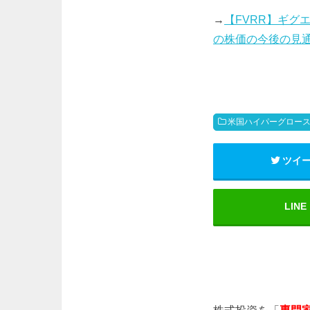
→
【FVRR】ギグ
の株価の今後の見
米国ハイパーグロー
ツイ
LINE
株式投資を「
専門