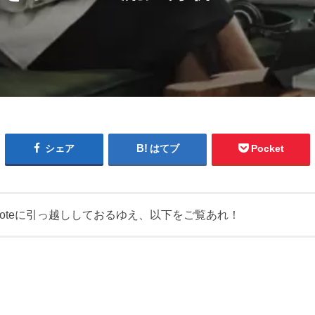
シェア
はてブ
Pocket
noteに引っ越ししておるゆえ、以下をご覧あれ！