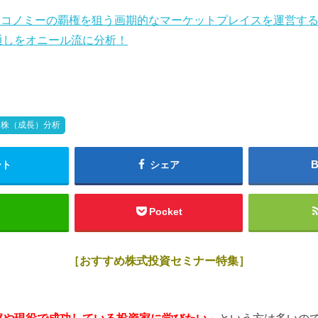
エコノミーの覇権を狙う画期的なマーケットプレイスを運営するファイ
通しをオニール流に分析！
ス株（成長）分析
ート
シェア
Pocket
［おすすめ株式投資セミナー特集］
家や現役で成功している投資家に学びたい
」という方は多いの