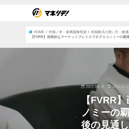
HOME
外国／米・新興国株投資
米国株式の買い方・株価
【FVRR】画期的なマーケットプレイスでギグエコノミーの覇権を
2021.04.18
2021.05.0
【FVRR
ノミーの覇
後の見通