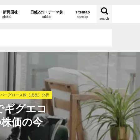
・新興国株
日経225・テーマ株
sitemap
global
nikkei
sitemap
search
イパーグロース株（成長）分析
でギグエコ
の株価の今