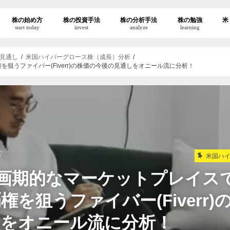
株の始め方
株の投資手法
株の分析手法
株の勉強
米
start today
invest
analyze
learning
見通し
米国ハイパーグロース株（成長）分析
狙うファイバー(Fiverr)の株価の今後の見通しをオニール流に分析！
7
米国ハ
】画期的なマーケットプレイス
権を狙うファイバー(Fiverr)
しをオニール流に分析！