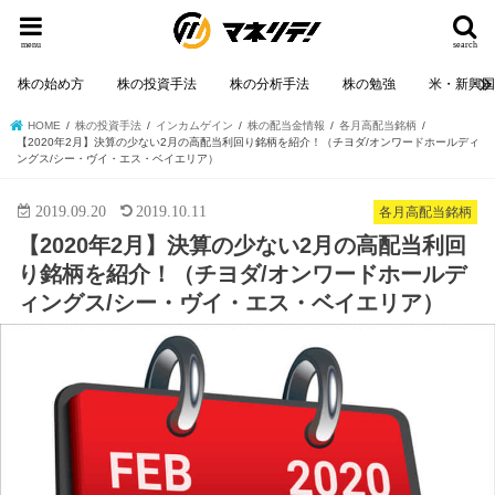
menu
search
株の始め方
株の投資手法
株の分析手法
株の勉強
米・新興
HOME
株の投資手法
インカムゲイン
株の配当金情報
各月高配当銘柄
【2020年2月】決算の少ない2月の高配当利回り銘柄を紹介！（チヨダ/オンワードホールディ
ングス/シー・ヴイ・エス・ベイエリア）
2019.09.20
2019.10.11
各月高配当銘柄
【2020年2月】決算の少ない2月の高配当利回
り銘柄を紹介！（チヨダ/オンワードホールデ
ィングス/シー・ヴイ・エス・ベイエリア）