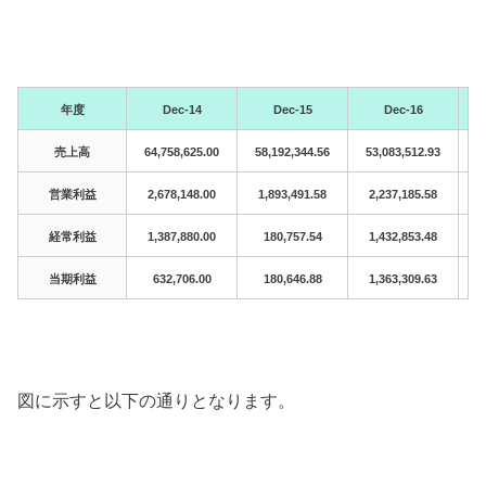
年度
Dec-14
Dec-15
Dec-16
売上高
64,758,625.00
58,192,344.56
53,083,512.93
6
営業利益
2,678,148.00
1,893,491.58
2,237,185.58
4
経常利益
1,387,880.00
180,757.54
1,432,853.48
4
当期利益
632,706.00
180,646.88
1,363,309.63
2
図に示すと以下の通りとなります。