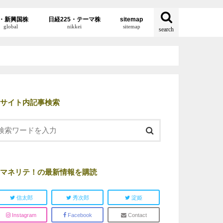
・新興国株
日経225・テーマ株
sitemap
global
nikkei
sitemap
search
サイト内記事検索
マネリテ！の最新情報を購読
信太郎
秀次郎
淀姫
Instagram
Facebook
Contact