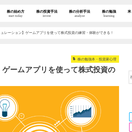
株の始め方
株の投資手法
株の分析手法
株の勉強
米
start today
invest
analyze
learning
ミュレーション】ゲームアプリを使って株式投資の練習・体験ができる！
株の勉強本・投資家心理
】ゲームアプリを使って株式投資の