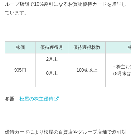
ループ店舗で10%割引になるお買物優待カードを贈呈し
ています。
株価
優待獲得月
優待獲得株数
株
2月末
・株主お買
905円
100株以上
8月末
（8月末は
参照：
松屋の株主優待
優待カードにより松屋の百貨店やグループ店舗で割引対