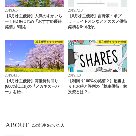
2019.6.5
2019.7.10
【6月株主優待】人気のすかいら
【8月株主優待】吉野家・ポプ
ーくHDをはじめ『おすすめ優待
ラ・ライトオンなどオススメ優待
銘柄』5選を…
銘柄を6つ紹介。
株主優待おすすめ情報
株主優待おすすめ情報
2019.4.15
2019.1.3
【4月株主優待】高優待利回り
【利回り100%の銘柄？】配当よ
(600%以上!!)の『メガネスーパ
りもお得と評判の「株主優待」株
ー』を始…
投資とは？…
ABOUT
この記事をかいた人