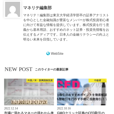
マネリテ編集部
マネリテ！編集部は東京大学経済学部卒の証券アナリスト
を中心とした金融知識が豊富なメンバーが株式投資初心者
に向けて有益な情報を提供しています。株式投資を行う意
義から基本用語、おすすめのネット証券・投資先情報をお
伝えするメディアです。日本人の金融リテラシーの向上と
明るい未来を目指しています。
WebSite
NEW POST
このライターの最新記事
外国／米・新興国株投資
中級者
2022.12.14
2022.10.16
市場に流れるマネーの流れから考
GMOクリック証券のCFD取引の