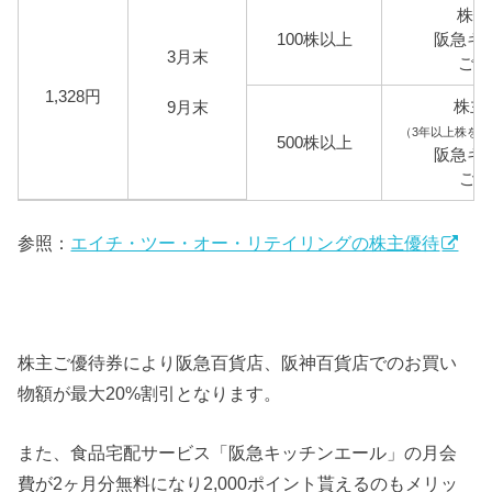
株主
100株以上
阪急キ
3月末
ご入
1,328円
株主
9月末
（3年以上株を保
500株以上
阪急キ
ご入
参照：
エイチ・ツー・オー・リテイリングの株主優待
株主ご優待券により阪急百貨店、阪神百貨店でのお買い
物額が最大20%割引となります。
また、食品宅配サービス「阪急キッチンエール」の月会
費が2ヶ月分無料になり2,000ポイント貰えるのもメリッ