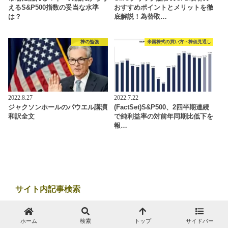
えるS&P500指数の妥当な水準
おすすめポイントとメリットを徹
は？
底解説！為替取…
株の勉強
米国株式の買い方・株価見通し
2022.8.27
2022.7.22
ジャクソンホールのパウエル講演
(FactSet)S&P500、2四半期連続
和訳全文
で純利益率の対前年同期比低下を
報…
サイト内記事検索
ホーム
検索
トップ
サイドバー