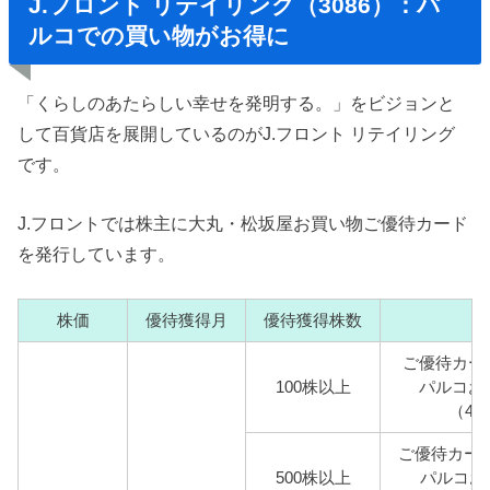
J.フロント リテイリング（3086）：パ
ルコでの買い物がお得に
「くらしのあたらしい幸せを発明する。」をビジョンと
して百貨店を展開しているのがJ.フロント リテイリング
です。
J.フロントでは株主に大丸・松坂屋お買い物ご優待カード
を発行しています。
株価
優待獲得月
優待獲得株数
ご優待カー
100株以上
パルコお
（4,
ご優待カード
500株以上
パルコお