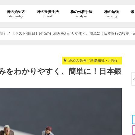
株の始め方
株の投資手法
株の分析手法
株の勉強
米
start today
invest
analyze
learning
語）
【ラスト4限目】経済の仕組みをわかりやすく、簡単に！日本銀行の役割・
経済の勉強（基礎知識・用語）
組みをわかりやすく、簡単に！日本銀