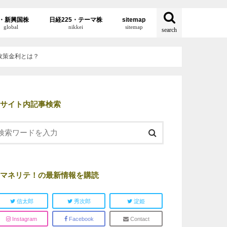
・新興国株
日経225・テーマ株
sitemap
global
nikkei
sitemap
search
政策金利とは？
サイト内記事検索
マネリテ！の最新情報を購読
信太郎
秀次郎
淀姫
Instagram
Facebook
Contact