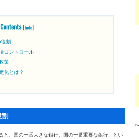
Contents
[
]
hide
）の役割
済コントロール
政策
定化とは？
役割
B
ると、国の一番大きな銀行、国の一番重要な銀行、とい