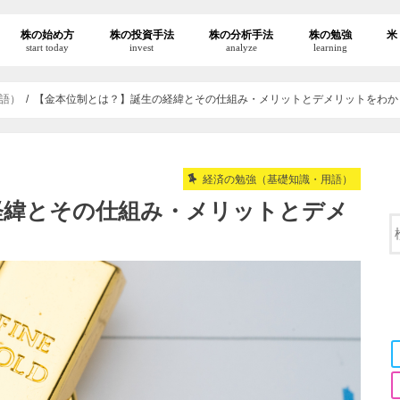
株の始め方
株の投資手法
株の分析手法
株の勉強
米
start today
invest
analyze
learning
語）
【金本位制とは？】誕生の経緯とその仕組み・メリットとデメリットをわか
経済の勉強（基礎知識・用語）
経緯とその仕組み・メリットとデメ
。