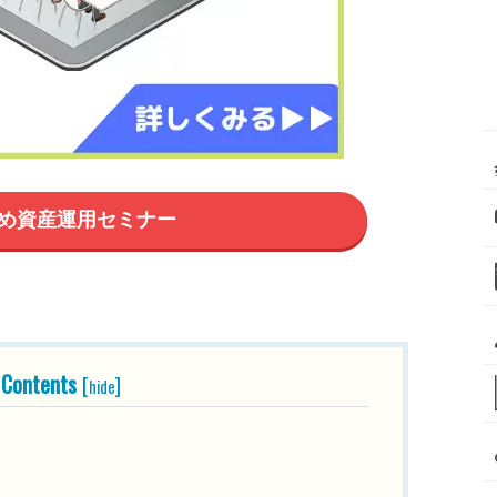
め資産運用セミナー
Contents
[
]
hide