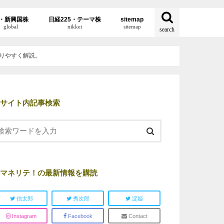
・新興国株
日経225・テーマ株
sitemap
global
nikkei
sitemap
search
りやすく解説。
サイト内記事検索
マネリテ！の最新情報を購読
信太郎
秀次郎
淀姫
Instagram
Facebook
Contact