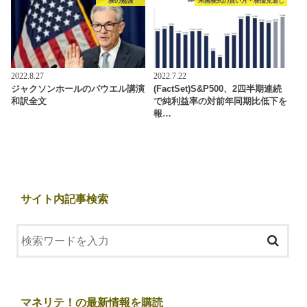
株の勉強
米国株式の買い方・株価見通し
2022.8.27
2022.7.22
ジャクソンホールのパウエル講演
(FactSet)S&P500、2四半期連続
和訳全文
で純利益率の対前年同期比低下を
報…
サイト内記事検索
マネリテ！の最新情報を購読