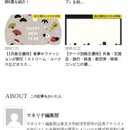
柄6選を紹介！
プ』を始…
株主優待おすすめ情報
株主優待おすすめ情報
2019.7.15
2019.12.21
【1月株主優待】食事やファッシ
【テーマ別株主優待】外食・百貨
ョンが割引！ストリーム・ユーク
店・旅行・鉄道・航空券・映画・
スなどオスス…
コンビニの優…
ABOUT
この記事をかいた人
マネリテ編集部
マネリテ！編集部は東京大学経済学部卒の証券アナリスト
を中心とした金融知識が豊富なメンバーが株式投資初心者