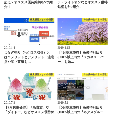
超え？オススメ優待銘柄を5つ紹
ラ・ライトオンなどオススメ優待
介！
銘柄を6つ紹介。
株主優待おすすめ情報
株主優待おすすめ情報
2019.1.4
2019.4.15
つなぎ売り（≒クロス取引）と
【4月株主優待】高優待利回り
は？メリットとデメリット・注意
(600%以上!!)の『メガネスーパ
点や禁止事項を…
ー』を始…
株主優待おすすめ情報
株主優待おすすめ情報
2019.7.8
2019.5.1
【7月株主優待】「鳥貴族」や
【5月株主優待】高優待利回り
「ダイドー」などオススメ優待銘
(100%以上!!)の『ネクスグルー