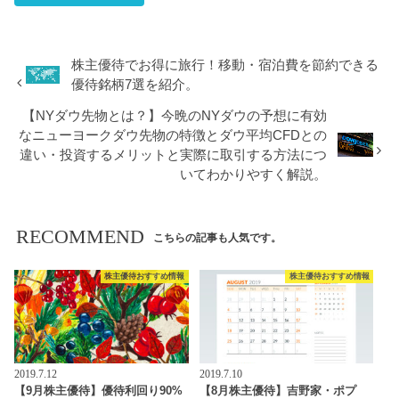
株主優待でお得に旅行！移動・宿泊費を節約できる
優待銘柄7選を紹介。
【NYダウ先物とは？】今晩のNYダウの予想に有効
なニューヨークダウ先物の特徴とダウ平均CFDとの
違い・投資するメリットと実際に取引する方法につ
いてわかりやすく解説。
RECOMMEND
こちらの記事も人気です。
株主優待おすすめ情報
株主優待おすすめ情報
2019.7.12
2019.7.10
【9月株主優待】優待利回り90%
【8月株主優待】吉野家・ポプ