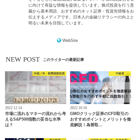
に向けて有益な情報を提供しています。株式投資を行う意
義から基本用語、おすすめのネット証券・投資先情報をお
伝えするメディアです。日本人の金融リテラシーの向上と
明るい未来を目指しています。
WebSite
NEW POST
このライターの最新記事
外国／米・新興国株投資
中級者
2022.12.14
2022.10.16
市場に流れるマネーの流れから考
GMOクリック証券のCFD取引の
えるS&P500指数の妥当な水準
おすすめポイントとメリットを徹
は？
底解説！為替取…