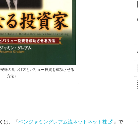
割安株の見つけ方とバリュー投資を成功させる
方法）
くは、『
ベンジャミングレアム流ネットネット株
』で