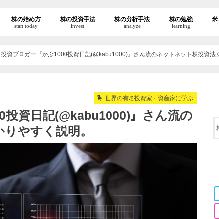
株の始め方
株の投資手法
株の分析手法
株の勉強
米
start today
invest
analyze
learning
投資ブロガー『かぶ1000投資日記(@kabu1000)』さん流のネットネット株投資
世界の有名投資家・資産家に学ぶ
投資日記(@kabu1000)』さん流の
かりやすく説明。