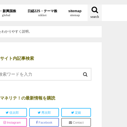
・新興国株
日経225・テーマ株
sitemap
global
nikkei
sitemap
search
法をわかりやすく説明。
サイト内記事検索
マネリテ！の最新情報を購読
信太郎
秀次郎
淀姫
Instagram
Facebook
Contact