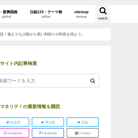
・新興国株
日経225・テーマ株
sitemap
global
nikkei
sitemap
search
解説！個人でも少額から高い利回りの利息を得よう。
サイト内記事検索
マネリテ！の最新情報を購読
信太郎
秀次郎
淀姫
Instagram
Facebook
Contact