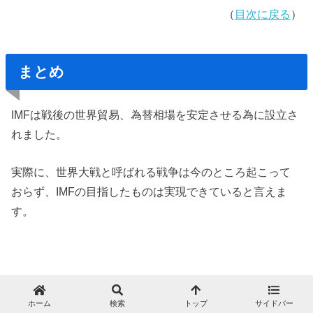
（
目次に戻る
）
まとめ
IMFは戦後の世界貿易、為替相場を安定させる為に設立さ
れました。
実際に、世界大戦と呼ばれる戦争は今のところ起こって
おらず、IMFの目指したものは実現できていると言えま
す。
ただ、
ニクソンショック
をきっかけ、世界各国は変動
ホーム
検索
トップ
サイドバー
為替相場制へ移行し、IMF体制は終わりを告げることにな