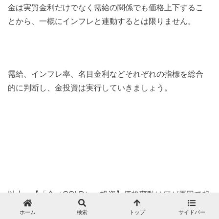
金は実質金利だけでなく需給の関係でも価格上下するこ
とから、一概にインフレと連動するとは限りません。
需給、インフレ率、名目金利などそれぞれの指標を総合
的に判断し、金投資は実行していきましょう。
以上、【「金（GOLD）」投資】価格変動は何が原因で起
きる？インフレ対策への有効性を解説。…の話題でし
ホーム
検索
トップ
サイドバー