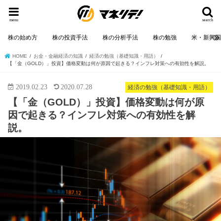
menu
search
株の始め方
株の投資手法
株の分析手法
株の勉強
米・新興
HOME
お金・金融経済の知識
経済の勉強（基礎知識・用語）
【「金（GOLD）」投資】価格変動は何が原因で起きる？インフレ対策への有効性を解説。
2019.02.23
2020.07.28
経済の勉強（基礎知識・用語）
【「金（GOLD）」投資】価格変動は何が原
因で起きる？インフレ対策への有効性を解
説。