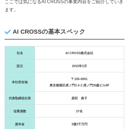
ここでは気になるAI CROSSの事業内容をご紹介していき
ます。
AI CROSSの基本スペック
社名
AI CROSS株式会社
設立
2015年3月
〒105-0001
本社所在地
東京都港区虎ノ門3-2-2 虎ノ門30森ビル8F
代表取締役社長
原田 典子
従業員数
27名
資本金
3億3千万円