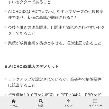
すいセクターであること
AI CROSSはIPOで人気化しやすいマザーズの小規模案
件であり、初値の高騰が期待されること
今後も働き方改革関連、IT関連と物色のされやすいセク
ターであること
業績が成長企業を彷彿とさせる、増加速度であること
ⅱ.AI CROSS購入のデメリット
ロックアップが設定されているが、高確率で解除要件
に該当すること
想定価格1,010円から概算したPERが44倍、PBRが19
倍と若干割高な設定であること
ホーム
検索
トップ
サイドバー