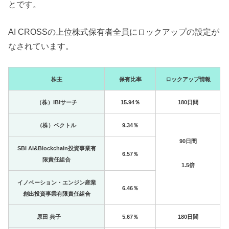
とです。
AI CROSSの上位株式保有者全員にロックアップの設定が
なされています。
株主
保有比率
ロックアップ情報
（株）IBIサーチ
15.94％
180日間
（株）ベクトル
9.34％
90日間
SBI AI&Blockchain投資事業有
6.57％
限責任組合
1.5倍
イノベーション・エンジン産業
6.46％
創出投資事業有限責任組合
原田 典子
5.67％
180日間