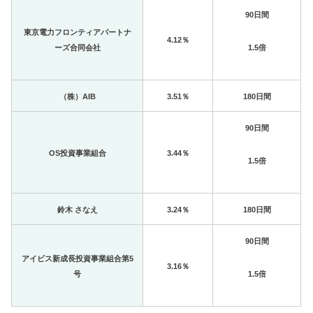
90日間
東京電力フロンティアパートナ
4.12％
1.5倍
ーズ合同会社
（株）AIB
3.51％
180日間
90日間
OS投資事業組合
3.44％
1.5倍
鈴木 さなえ
3.24％
180日間
90日間
アイビス新成長投資事業組合第5
3.16％
1.5倍
号