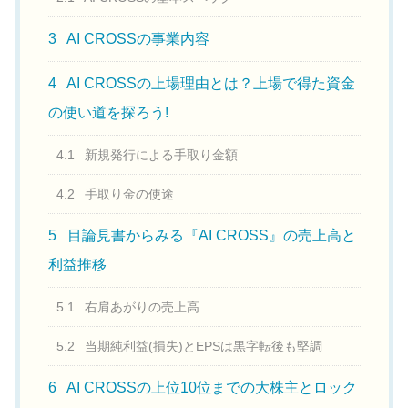
3
AI CROSSの事業内容
4
AI CROSSの上場理由とは？上場で得た資金
の使い道を探ろう!
4.1
新規発行による手取り金額
4.2
手取り金の使途
5
目論見書からみる『AI CROSS』の売上高と
利益推移
5.1
右肩あがりの売上高
5.2
当期純利益(損失)とEPSは黒字転後も堅調
6
AI CROSSの上位10位までの大株主とロック