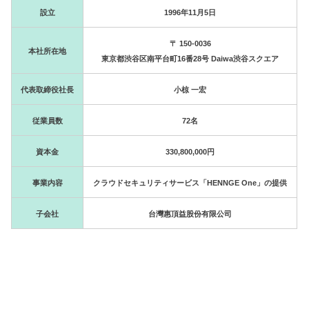
設立
1996年11月5日
〒 150-0036
本社所在地
東京都渋谷区南平台町16番28号 Daiwa渋谷スクエア
代表取締役社長
小椋 一宏
従業員数
72名
資本金
330,800,000円
事業内容
クラウドセキュリティサービス「HENNGE One」の提供
子会社
台灣惠頂益股份有限公司