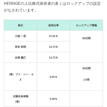
HENNGEの上位株式保有者の多くはロックアップの設定
がなされています。
株主
保有比率
ロックアップ情報
小椋 一宏
27.61％
90日間
宮本 和明
14.73％
永留 義己
13.72％
90日間
（株）ブイ・シー・エ
5.91％
1.5倍
ヌ
太陽生命保険
5.38％
（株）