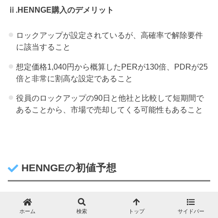
ⅱ.HENNGE購入のデメリット
ロックアップが設定されているが、高確率で解除要件
に該当すること
想定価格1,040円から概算したPERが130倍、PDRが25
倍と非常に割高な設定であること
役員のロックアップの90日と他社と比較して短期間で
あることから、市場で売却してくる可能性もあること
HENNGEの初値予想
今期のEPSは70円-100円に落ち着きますが、売上高が右
肩あがりで本格的に収益が拡大するPhaseにあります。
ホーム
検索
トップ
サイドバー