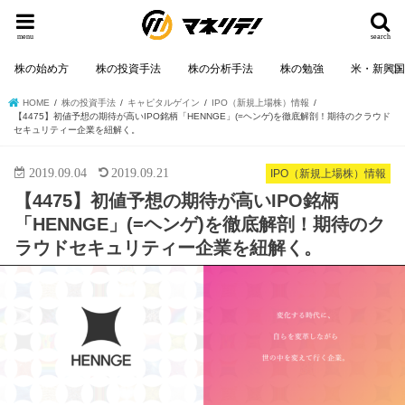
menu
search
株の始め方
株の投資手法
株の分析手法
株の勉強
米・新興
HOME
株の投資手法
キャピタルゲイン
IPO（新規上場株）情報
【4475】初値予想の期待が高いIPO銘柄「HENNGE」(=ヘンゲ)を徹底解剖！期待のクラウド
セキュリティー企業を紐解く。
2019.09.04
2019.09.21
IPO（新規上場株）情報
【4475】初値予想の期待が高いIPO銘柄
「HENNGE」(=ヘンゲ)を徹底解剖！期待のク
ラウドセキュリティー企業を紐解く。