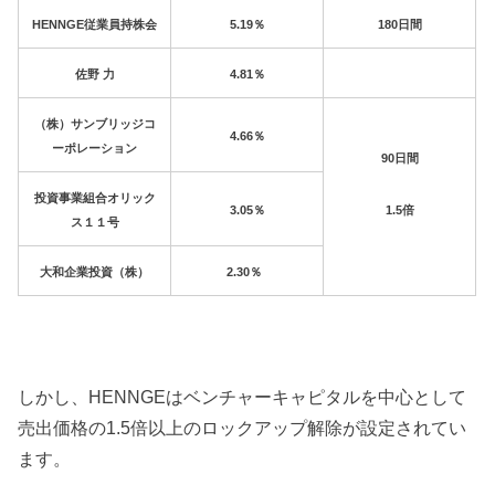
HENNGE従業員持株会
5.19％
180日間
佐野 力
4.81％
（株）サンブリッジコ
4.66％
ーポレーション
90日間
投資事業組合オリック
1.5倍
3.05％
ス１１号
大和企業投資（株）
2.30％
しかし、
HENNGE
はベンチャーキャピタルを中心として
売出価格の
1.5
倍以上のロックアップ解除が設定されてい
ます。