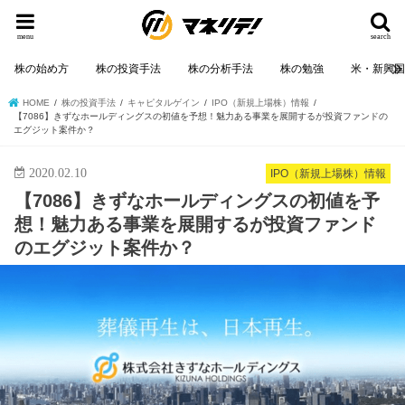
menu
search
株の始め方
株の投資手法
株の分析手法
株の勉強
米・新興
HOME
株の投資手法
キャピタルゲイン
IPO（新規上場株）情報
【7086】きずなホールディングスの初値を予想！魅力ある事業を展開するが投資ファンドの
エグジット案件か？
2020.02.10
IPO（新規上場株）情報
【7086】きずなホールディングスの初値を予
想！魅力ある事業を展開するが投資ファンド
のエグジット案件か？