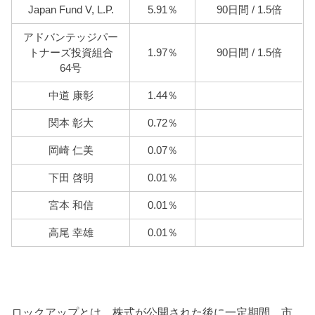
Japan Fund V, L.P.
5.91％
90日間 / 1.5倍
アドバンテッジパー
トナーズ投資組合
1.97％
90日間 / 1.5倍
64号
中道 康彰
1.44％
関本 彰大
0.72％
岡崎 仁美
0.07％
下田 啓明
0.01％
宮本 和信
0.01％
高尾 幸雄
0.01％
ロックアップとは、株式が公開された後に一定期間、市