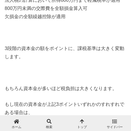
法人税の計算において所得800万円まで軽減税率が適用
800万円未満の交際費を全額損金算入可
欠損金の全額繰越控除が適用
3段階の資本金の額をポイントに、課税基準は大きく変動
します。
もちろん資本金が多いほど税負担は大きくなります。
もし現在の資本金が上記3ポイントいずれかのすれすれで
ある場合は、
ホーム
検索
トップ
サイドバー
1つ下のポイントの資本金の額にしてみることで節税が可