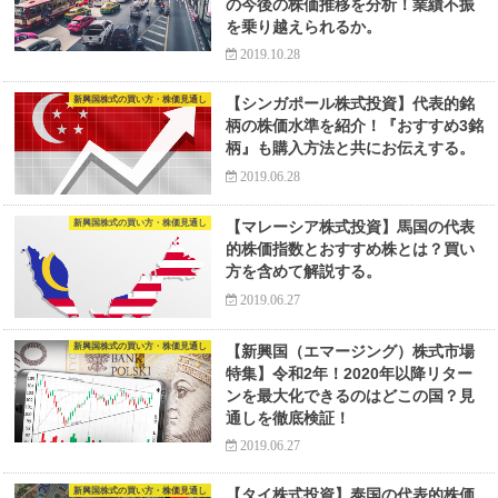
の今後の株価推移を分析！業績不振
を乗り越えられるか。
2019.10.28
新興国株式の買い方・株価見通し
【シンガポール株式投資】代表的銘
柄の株価水準を紹介！『おすすめ3銘
柄』も購入方法と共にお伝えする。
2019.06.28
新興国株式の買い方・株価見通し
【マレーシア株式投資】馬国の代表
的株価指数とおすすめ株とは？買い
方を含めて解説する。
2019.06.27
新興国株式の買い方・株価見通し
【新興国（エマージング）株式市場
特集】令和2年！2020年以降リター
ンを最大化できるのはどこの国？見
通しを徹底検証！
2019.06.27
新興国株式の買い方・株価見通し
【タイ株式投資】泰国の代表的株価