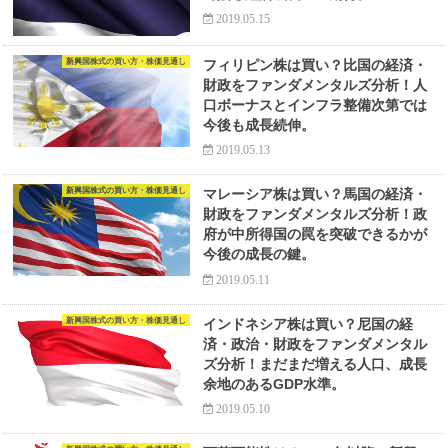
2019.05.15
新興国株式の買い方・株価見通し
フィリピン株は買い？比国の経済・
財政をファンダメンタルズ分析！人
口ボーナスとインフラ整備次第では
今後も成長続伸。
2019.05.13
新興国株式の買い方・株価見通し
マレーシア株は買い？馬国の経済・
財政をファンダメンタルズ分析！政
府が中所得国の罠を突破できるかが
今後の成長の鍵。
2019.05.11
新興国株式の買い方・株価見通し
インドネシア株は買い？尼国の経
済・政治・財政をファンダメンタル
ズ分析！まだまだ増える人口、成長
余地のあるGDP水準。
2019.05.10