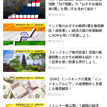
指数『SET指数』や『おすすめ個別
株3選』を買い方を含めて紹介！
2019.06.26
新興国株式の買い方・株価見通し
インド株のおすすめ銘柄3選を徹底解
説！成長著しい経済大国の有望銘柄
にADRを用いて投資しよう。
2019.06.15
新興国株式の買い方・株価見通し
【インドネシア株式投資】尼国の株
価指数とおすすめ銘柄を紹介！ネッ
ト証券を使い投資を実行しよう。
2019.06.14
新興国株式の買い方・株価見通し
【IDR】インドネシアの通貨「イン
ドネシアルピア」の為替動向と見通
しを徹底解説！
2019.06.11
新興国株式の買い方・株価見通し
ミャンマー株は買い？緬国の経済・