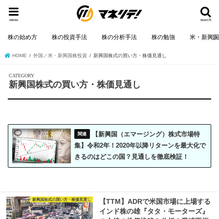
menu
search
株の始め方
株の投資手法
株の分析手法
株の勉強
米・新興
HOME
外国／米・新興国株投資
新興国株式の買い方・株価見通し
新興国株式の買い方・株価見通し
【新興国（エマージング）株式市場特
集】令和2年！2020年以降リターンを最大化で
きるのはどこの国？見通しを徹底検証！
新興国株式の買い方・株価見通し
【TTM】ADRで米国市場に上場する
インド株の雄『タタ・モーターズ』