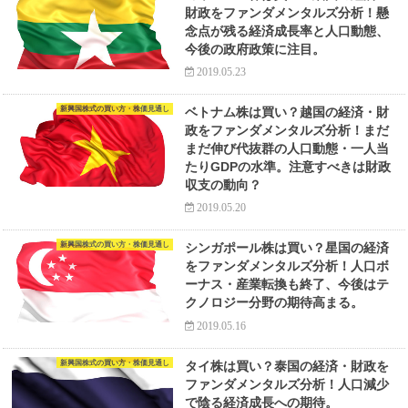
財政をファンダメンタルズ分析！懸
念点が残る経済成長率と人口動態、
今後の政府政策に注目。
2019.05.23
新興国株式の買い方・株価見通し
ベトナム株は買い？越国の経済・財
政をファンダメンタルズ分析！まだ
まだ伸び代抜群の人口動態・一人当
たりGDPの水準。注意すべきは財政
収支の動向？
2019.05.20
新興国株式の買い方・株価見通し
シンガポール株は買い？星国の経済
をファンダメンタルズ分析！人口ボ
ーナス・産業転換も終了、今後はテ
クノロジー分野の期待高まる。
2019.05.16
新興国株式の買い方・株価見通し
タイ株は買い？泰国の経済・財政を
ファンダメンタルズ分析！人口減少
で陰る経済成長への期待。