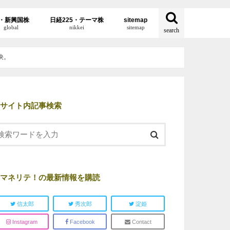
・新興国株
日経225・テーマ株
sitemap
global
nikkei
sitemap
search
決。
サイト内記事検索
マネリテ！の最新情報を購読
信太郎
秀次郎
淀姫
Instagram
Facebook
Contact