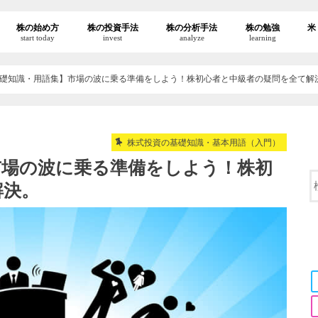
株の始め方
株の投資手法
株の分析手法
株の勉強
米
start today
invest
analyze
learning
礎知識・用語集】市場の波に乗る準備をしよう！株初心者と中級者の疑問を全て解
株式投資の基礎知識・基本用語（入門）
市場の波に乗る準備をしよう！株初
解決。