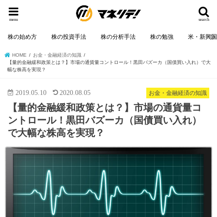
menu
search
株の始め方
株の投資手法
株の分析手法
株の勉強
米・新興
HOME
お金・金融経済の知識
【量的金融緩和政策とは？】市場の通貨量コントロール！黒田バズーカ（国債買い入れ）で大
幅な株高を実現？
2019.05.10
2020.08.05
お金・金融経済の知識
【量的金融緩和政策とは？】市場の通貨量コ
ントロール！黒田バズーカ（国債買い入れ）
で大幅な株高を実現？