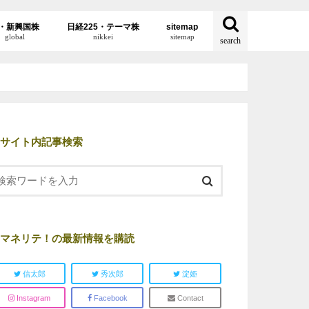
・新興国株
日経225・テーマ株
sitemap
global
nikkei
sitemap
search
サイト内記事検索
マネリテ！の最新情報を購読
信太郎
秀次郎
淀姫
Instagram
Facebook
Contact