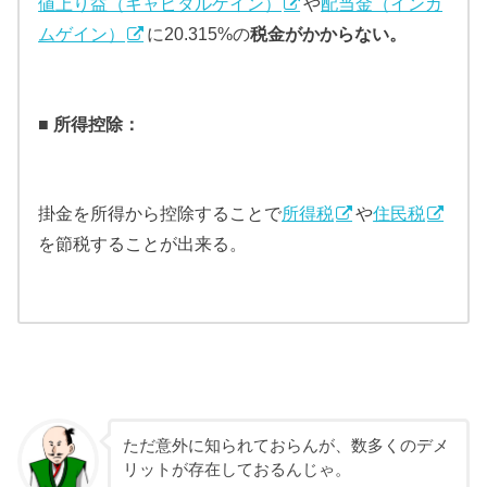
値上り益（キャピタルゲイン）
や
配当金（インカ
ムゲイン）
に20.315%の
税金がかからない。
■ 所得控除：
掛金を所得から控除することで
所得税
や
住民税
を節税することが出来る。
ただ意外に知られておらんが、数多くのデメ
リットが存在しておるんじゃ。