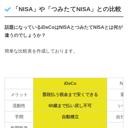
「NISA」や「つみたてNISA」との比較
話題になっているiDeCoは
NISAとつみたてNISAとは何が
違うのでしょうか？
簡単な比較表を作成しております。
iDeCo
NI
メリット
普段払う税金まで安くできる
運
流動性
60歳まで払い戻し不可
いつ
手間
自動積立
自分