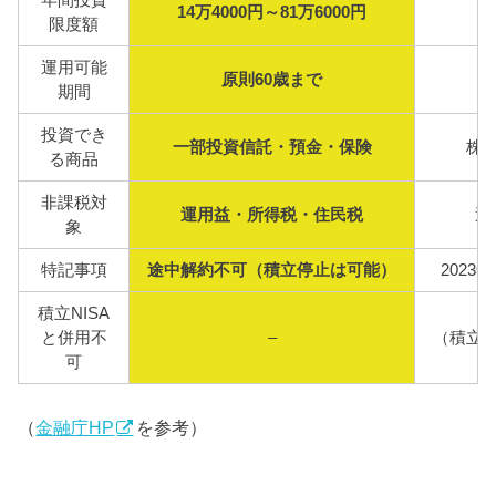
年間投資
14万4000円～81万6000円
限度額
運用可能
原則60歳まで
期間
投資でき
一部投資信託・預金・保険
株
る商品
非課税対
運用益・所得税・住民税
運
象
特記事項
途中解約不可（積立停止は可能）
2023
積立NISA
と併用不
–
（積立
可
（
金融庁HP
を参考）