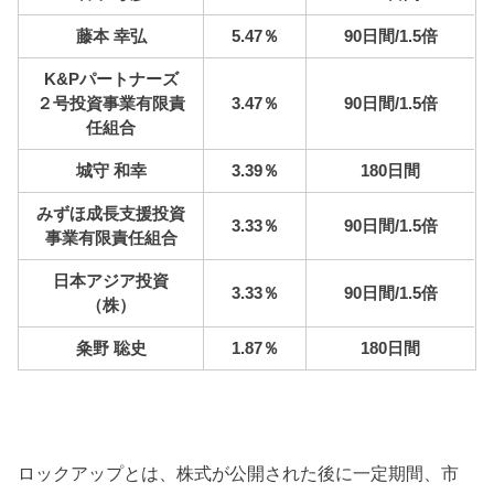
藤本 幸弘
5.47％
90日間/1.5倍
K&Pパートナーズ
２号投資事業有限責
3.47％
90日間/1.5倍
任組合
城守 和幸
3.39％
180日間
みずほ成長支援投資
3.33％
90日間/1.5倍
事業有限責任組合
日本アジア投資
3.33％
90日間/1.5倍
（株）
粂野 聡史
1.87％
180日間
ロックアップとは、株式が公開された後に一定期間、市