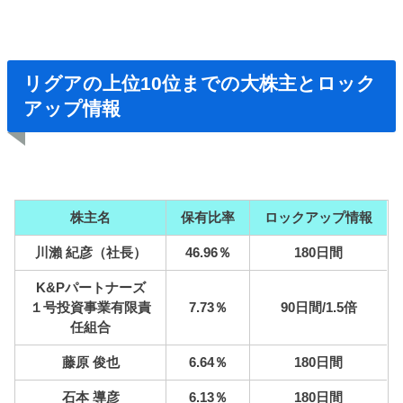
リグアの上位10位までの大株主とロック
アップ情報
株主名
保有比率
ロックアップ情報
川瀨 紀彦（社長）
46.96％
180日間
K&Pパートナーズ
１号投資事業有限責
7.73％
90日間/1.5倍
任組合
藤原 俊也
6.64％
180日間
石本 導彦
6.13％
180日間