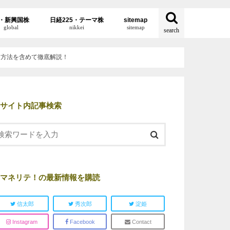
・新興国株
日経225・テーマ株
sitemap
global
nikkei
sitemap
search
ぐ方法を含めて徹底解説！
サイト内記事検索
マネリテ！の最新情報を購読
信太郎
秀次郎
淀姫
Instagram
Facebook
Contact