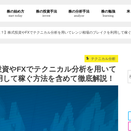
株の始め方
株の投資手法
株の分析手法
株の勉強
米
start today
invest
analyze
learning
は？】株式投資やFXでテクニカル分析を用いてレンジ相場のブレイクを利用して稼
テクニカル分析
資やFXでテクニカル分析を用いて
用して稼ぐ方法を含めて徹底解説！