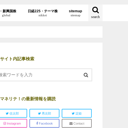
・新興国株
日経225・テーマ株
sitemap
global
nikkei
sitemap
search
サイト内記事検索
マネリテ！の最新情報を購読
信太郎
秀次郎
淀姫
Instagram
Facebook
Contact