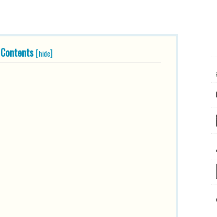
Contents
[
]
hide