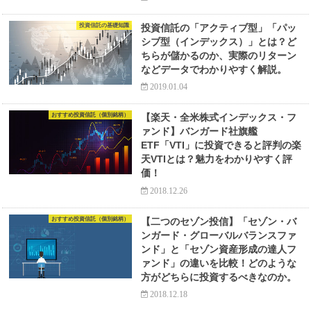
投資信託の基礎知識
投資信託の「アクティブ型」「パッ
シブ型（インデックス）」とは？ど
ちらが儲かるのか、実際のリターン
などデータでわかりやすく解説。
2019.01.04
おすすめ投資信託（個別銘柄）
【楽天・全米株式インデックス・フ
ァンド】バンガード社旗艦
ETF「VTI」に投資できると評判の楽
天VTIとは？魅力をわかりやすく評
価！
2018.12.26
おすすめ投資信託（個別銘柄）
【二つのセゾン投信】「セゾン・バ
ンガード・グローバルバランスファ
ンド」と「セゾン資産形成の達人フ
ァンド」の違いを比較！どのような
方がどちらに投資するべきなのか。
2018.12.18