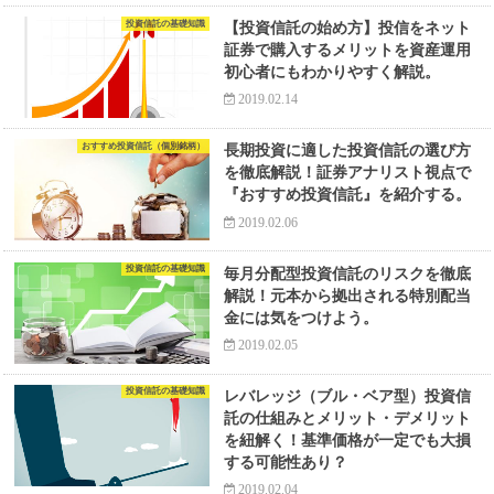
投資信託の基礎知識
【投資信託の始め方】投信をネット
証券で購入するメリットを資産運用
初心者にもわかりやすく解説。
2019.02.14
おすすめ投資信託（個別銘柄）
長期投資に適した投資信託の選び方
を徹底解説！証券アナリスト視点で
『おすすめ投資信託』を紹介する。
2019.02.06
投資信託の基礎知識
毎月分配型投資信託のリスクを徹底
解説！元本から拠出される特別配当
金には気をつけよう。
2019.02.05
投資信託の基礎知識
レバレッジ（ブル・ベア型）投資信
託の仕組みとメリット・デメリット
を紐解く！基準価格が一定でも大損
する可能性あり？
2019.02.04