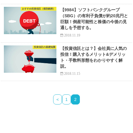
おすすめ投資信託（個別銘柄）
【9984】ソフトバンクグループ
（SBG）の有利子負債が約20兆円と
巨額！倒産可能性と株価の今後の見
通しを予想する。
2018.11.19
投資信託の基礎知識
【投資信託とは？】会社員に人気の
投信！購入するメリット&デメリッ
ト・手数料形態をわかりやすく解
説。
2018.11.15
<
1
2