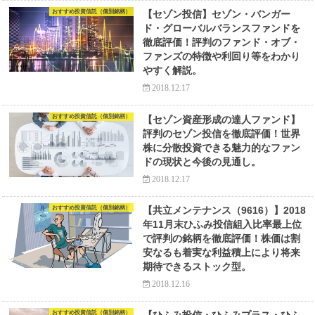
おすすめ投資信託（個別銘柄）
【セゾン投信】セゾン・バンガー
ド・グローバルバランスファンドを
徹底評価！評判のファンド・オブ・
ファンズの特徴や利回り等をわかり
やすく解説。
2018.12.17
おすすめ投資信託（個別銘柄）
【セゾン資産形成の達人ファンド】
評判のセゾン投信を徹底評価！世界
株に分散投資できる魅力的なファン
ドの現状と今後の見通し。
2018.12.17
おすすめ投資信託（個別銘柄）
【共立メンテナンス（9616）】2018
年11月末ひふみ投信組入比率最上位
で評判の銘柄を徹底評価！株価は割
安なるも着実な利益積上により将来
期待できるストック型。
2018.12.16
おすすめ投資信託（個別銘柄）