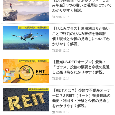
【ひふみ投信・ひふみプラス・ひふ
み年金】3つの違いと活用法について
わかりやすく解説。
2018.12.15
おすすめ投資信託（個別銘柄）
【ひふみプラス】運用利回りが高い
ことで評判のひふみ投信を徹底評
価！現状と今後の見通しについてわ
かりやすく解説。
2018.12.15
おすすめ投資信託（個別銘柄）
【新光US-REITオープン】愛称：
「ゼウス」投信の概要と今後の見通
しと売り時をわかりやすく解説。
2018.12.14
投資信託の基礎知識
【REITとは？】少額で不動産オーナ
ーに？J-REIT（リート）投資信託の
概要・利回り・推移と今後の見通し
をわかりやすく解説。
2018.11.19