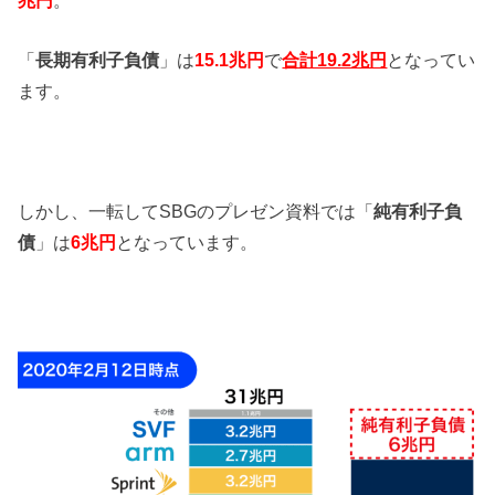
兆円
。
「
長期有利子負債
」は
15.1兆円
で
合計19.2兆円
となってい
ます。
しかし、一転してSBGのプレゼン資料では「
純有利子負
債
」は
6兆円
となっています。