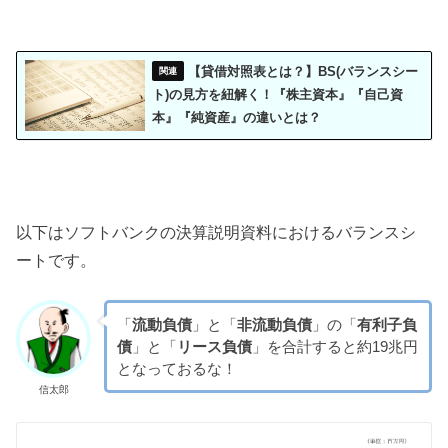
【貸借対照表とは？】BS(バランスシー
ト)の見方を紐解く！『株主資本』『自己資
本』『純資産』の違いとは？
以下はソフトバンクの決算説明資料におけるバランスシ
ートです。
「
流動負債
」と「
非流動負債
」の「
有利子負
債
」と「
リース負債
」を合計すると約19兆円
となっておるな！
信太郎