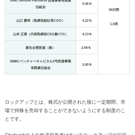
GMO Venture Partners4 投資事業有限責
5.46％
任組合
90日間
山口 勝幸（取締役副社長COO）
4.22％
1.5倍
山本 正喜（代表取締役CEO兼CTO）
4.13％
新生企業投資（株）
2.94％
SMBCベンチャーキャピタル2号投資事業
2.00％
有限責任組合
ロックアップとは、株式が公開された後に一定期間、市
場で持株を売却することができないようにする制度のこ
とです。