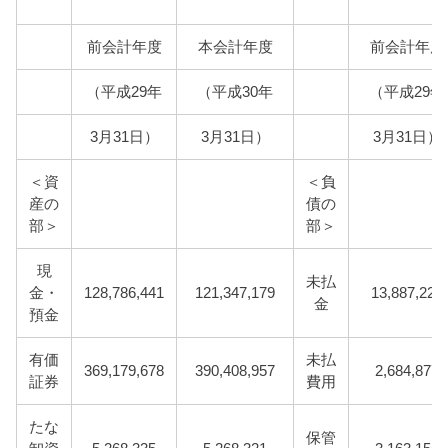
前会計年度
本会計年度
前会計年度
（平成29年
（平成30年
（平成29年
3月31日）
3月31日）
3月31日）
＜資
＜負
産の
債の
部＞
部＞
現
未払
金・
128,786,441
121,347,179
13,887,226
金
預金
有価
未払
369,179,678
390,408,957
2,684,877
証券
費用
たな
保管