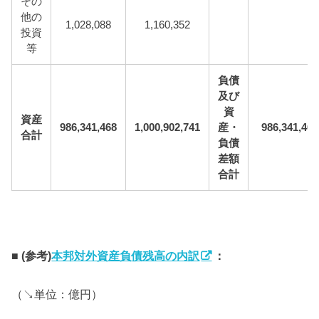
その
他の
1,028,088
1,160,352
投資
等
負債
及び
資
資産
986,341,468
1,000,902,741
産・
986,341,468
合計
負債
差額
合計
■ (参考)
本邦対外資産負債残高の内訳
：
（↘️単位：億円）