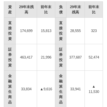
資
29年末残
前年末
負
29年末
前年末
産
高
比
債
残高
比
直
直
接
接
174,699
15,813
28,555
323
投
投
資
資
証
証
券
券
463,417
21,996
377,687
52,474
投
投
資
資
金
金
融
融
派
派
▲
33,834
▲9,616
33,941
生
生
11,530
商
商
品
品