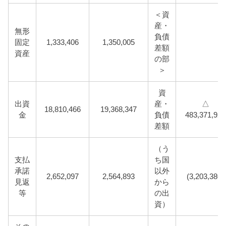
＜資
産・
無形
負債
固定
1,333,406
1,350,005
差額
資産
の部
＞
資
出資
産・
△
18,810,466
19,368,347
金
負債
483,371,923
差額
（う
支払
ち国
承諾
以外
2,652,097
2,564,893
(3,203,380)
見返
から
等
の出
資）