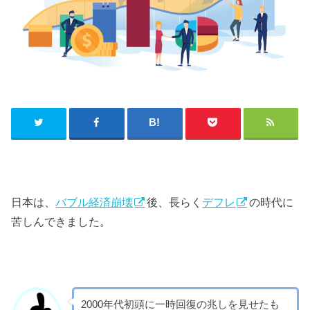
日本は、
バブル経済崩壊
後、長らく
デフレ
の時代に
苦しんできました。
2000年代初頭に一時回復の兆しを見せたも