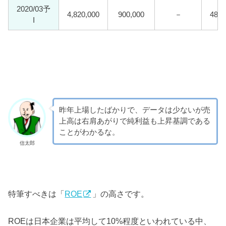
2020/03予
4,820,000
900,000
－
480,
I
昨年上場したばかりで、データは少ないが売
上高は右肩あがりで純利益も上昇基調である
ことがわかるな。
信太郎
特筆すべきは「
ROE
」の高さです。
ROEは日本企業は平均して10%程度といわれている中、