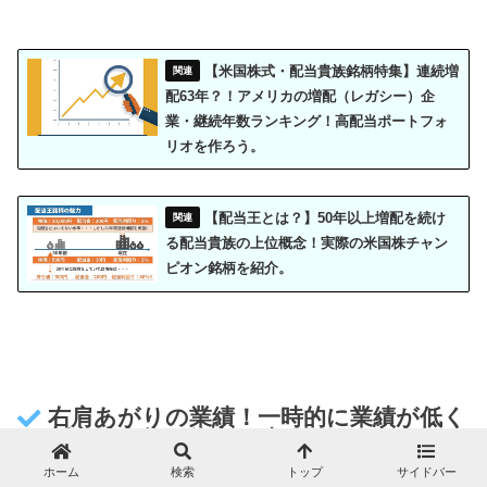
【米国株式・配当貴族銘柄特集】連続増
配63年？！アメリカの増配（レガシー）企
業・継続年数ランキング！高配当ポートフォ
リオを作ろう。
【配当王とは？】50年以上増配を続け
る配当貴族の上位概念！実際の米国株チャン
ピオン銘柄を紹介。
右肩あがりの業績！一時的に業績が低く
割安な今年が仕込み時！？
ホーム
検索
トップ
サイドバー