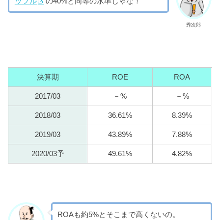
ップル
の40%と同等の水準じゃな！
秀次郎
決算期
ROE
ROA
2017/03
－
%
－
%
2018/03
36.61
%
8.39
%
2019/03
43.89
%
7.88
%
2020/03予
49.61
%
4.82
%
ROAも約5%とそこまで高くないの。