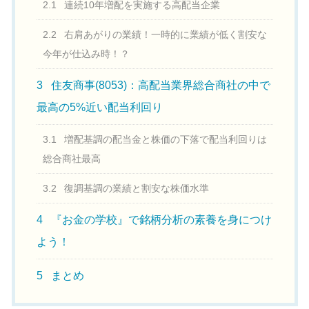
2.1
連続10年増配を実施する高配当企業
2.2
右肩あがりの業績！一時的に業績が低く割安な
今年が仕込み時！？
3
住友商事(8053)：高配当業界総合商社の中で
最高の5%近い配当利回り
3.1
増配基調の配当金と株価の下落で配当利回りは
総合商社最高
3.2
復調基調の業績と割安な株価水準
4
『お金の学校』で銘柄分析の素養を身につけ
よう！
5
まとめ