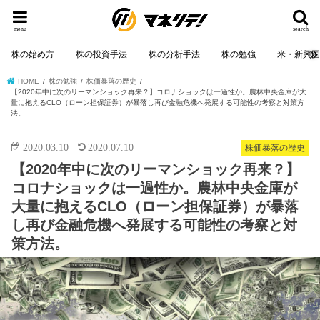
menu
search
株の始め方
株の投資手法
株の分析手法
株の勉強
米・新興
HOME
株の勉強
株価暴落の歴史
【2020年中に次のリーマンショック再来？】コロナショックは一過性か。農林中央金庫が大
量に抱えるCLO（ローン担保証券）が暴落し再び金融危機へ発展する可能性の考察と対策方
法。
2020.03.10
2020.07.10
株価暴落の歴史
【2020年中に次のリーマンショック再来？】
コロナショックは一過性か。農林中央金庫が
大量に抱えるCLO（ローン担保証券）が暴落
し再び金融危機へ発展する可能性の考察と対
策方法。