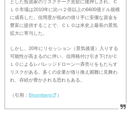
とした投資家のリスクテーク意欲に後押しされ、Ｃ
ＬＯ市場は2010年に比べ２倍以上の6600億ドル規模
に成長した。信用度が低めの借り手に安価な資金を
豊富に提供することで、ＣＬＯは米史上最長の景気
拡大に寄与した。
しかし、20年にリセッション（景気後退）入りする
可能性が高まるのに伴い、信用格付け引き下げがＣ
ＬＯによるレバレッジドローン一斉売りをもたらす
リスクがある。多くの企業が借り換え困難に見舞わ
れ、存続が脅かされる恐れもある。
（引用：
Bloomberg
）