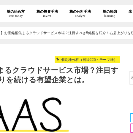
株の始め方
株の投資手法
株の分析手法
株の勉強
米
start today
invest
analyze
learning
連株】お宝銘柄集まるクラウドサービス市場？注目すべき5銘柄を紹介！右肩上がりを
個別株分析（日経225・テーマ株）
集まるクラウドサービス市場？注目す
がりを続ける有望企業とは。