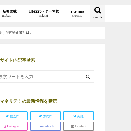
・新興国株
日経225・テーマ株
sitemap
global
nikkei
sitemap
search
続ける有望企業とは。
サイト内記事検索
マネリテ！の最新情報を購読
信太郎
秀次郎
淀姫
Instagram
Facebook
Contact