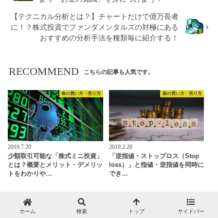
【テクニカル分析とは？】チャートだけで億万長者
に！？株式投資でファンダメンタルズの対極にある
おすすめの分析手法を種類毎に紹介する！
RECOMMEND
こちらの記事も人気です。
株の買い方・売り方
株の買い方・売り方
2019.7.20
2019.2.20
少額取引可能な「株式ミニ投資」
「逆指値・ストップロス（Stop
とは？概要とメリット・デメリッ
loss）」と指値・逆指値を同時に
トをわかりや…
でき…
株の買い方・売り方
株の買い方・売り方
ホーム
検索
トップ
サイドバー