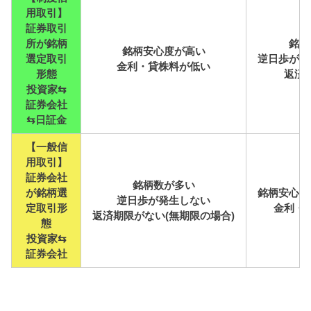
用取引】
証券取引
所が銘柄
銘柄
銘柄安心度が高い
選定
取引
逆日歩が発
金利・貸株料が低い
形態
返済
投資家⇆
証券会社
⇆日証金
【一般信
用取引】
証券会社
銘柄数が多い
が銘柄選
銘柄安心度
逆日歩が発生しない
定
取引形
金利・
返済期限がない(無期限の場合)
態
投資家⇆
証券会社