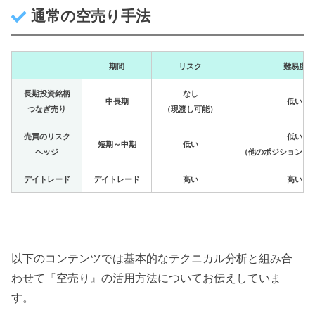
通常の空売り手法
期間
リスク
難易度
長期投資銘柄
なし
中長期
低い
つなぎ売り
（現渡し可能）
売買のリスク
低い
短期～中期
低い
ヘッジ
（他のポジションと
デイトレード
デイトレード
高い
高い
以下のコンテンツでは基本的なテクニカル分析と組み合
わせて『空売り』の活用方法についてお伝えしていま
す。