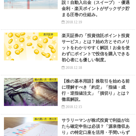
説！自動入出金（スイープ）・優遇
金利・楽天ポイントがザックザク貯
まる圧巻の仕組み。
2018.12.19
楽天証券
楽天証券の「投資信託ポイント投資
サービス」とは？始め方とそのメリ
ットをわかりやすく解説！お金を使
わずにポイントで投信を購入できる
初心者にも優しい制度。
2018.12.18
株の買い方・売り方
【株の基本用語】株取引を始める前
に理解すべき「約定」「指値・成
行・逆指値注文」「損切り」とは？
徹底解説。
2018.12.15
株の買い方・売り方
サラリーマンが株式投資で利益が出
たら確定申告は必須？「源泉徴収あ
り」の特定口座を活用・手間いらず