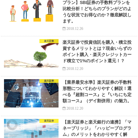
プラン】SBI証券の手数料プランを
比較分析！どちらのプランがどのよ
うな状況でお得なのか？徹底解説し
ます。
2018.12.26
楽天証券
楽天証券で投資信託を購入・積立投
資するメリットとは？現金いらずの
ポイント購入・楽天クレジットカー
ド積立で1%のポイント還元！？
2018.12.20
楽天証券
【業界最安水準】楽天証券の手数料
形態についてわかりやすく解説！選
べる『超割コース』と『いちにち定
額コース』（デイ割併用）の魅力。
2018.12.20
楽天証券
【楽天証券と楽天銀行の連携】「マ
ネーブリッジ」「ハッピープログラ
ム」のメリットをわかりやすく解