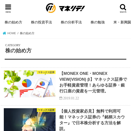
menu
search
株の始め方
株の投資手法
株の分析手法
株の勉強
米・新興
HOME
株の始め方
株の始め方
マネックス証券
【MONEX ONE・MONEX
VIEW(VISION) β】マネックス証券で
お手軽資産管理！あらゆる証券・銀
行口座の資産を一元管理。
2019.01.22
マネックス証券
【個人投資家必見】無料で利用可
能！マネックス証券の『銘柄スカウ
ター』で日本株分析する方法を解
説。