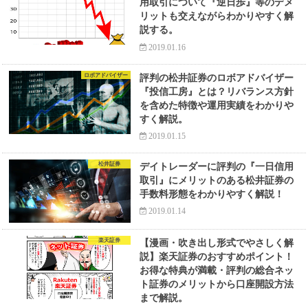
用取引について『逆日歩』等のデメ
リットも交えながらわかりやすく解
説する。
2019.01.16
ロボアドバイザー
評判の松井証券のロボアドバイザー
『投信工房』とは？リバランス方針
を含めた特徴や運用実績をわかりや
すく解説。
2019.01.15
松井証券
デイトレーダーに評判の『一日信用
取引』にメリットのある松井証券の
手数料形態をわかりやすく解説！
2019.01.14
楽天証券
【漫画・吹き出し形式でやさしく解
説】楽天証券のおすすめポイント！
お得な特典が満載・評判の総合ネッ
ト証券のメリットから口座開設方法
まで解説。