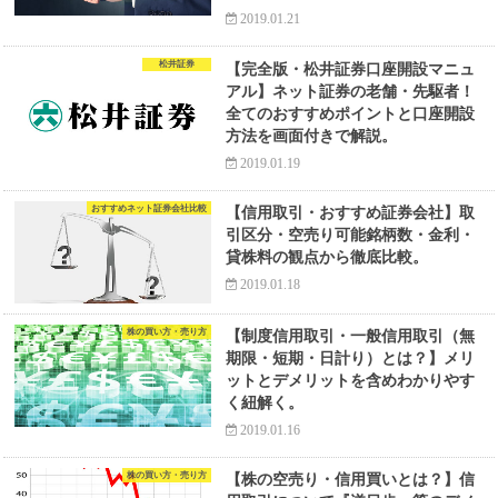
2019.01.21
松井証券
【完全版・松井証券口座開設マニュ
アル】ネット証券の老舗・先駆者！
全てのおすすめポイントと口座開設
方法を画面付きで解説。
2019.01.19
おすすめネット証券会社比較
【信用取引・おすすめ証券会社】取
引区分・空売り可能銘柄数・金利・
貸株料の観点から徹底比較。
2019.01.18
株の買い方・売り方
【制度信用取引・一般信用取引（無
期限・短期・日計り）とは？】メリ
ットとデメリットを含めわかりやす
く紐解く。
2019.01.16
株の買い方・売り方
【株の空売り・信用買いとは？】信