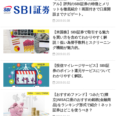
アル】評判のSBI証券の特徴とメリ
ットを徹底紹介！画面付きで口座開
設までナビゲート。
2019.01.08
SBI証券
【米国株】SBI証券で取引する魅力
を買い方を含めてわかりやすく解
説！低い為替手数料とスクリーニン
グ機能が魅力的。
2019.01.05
SBI証券
【投信マイレージサービス】SBI証
券のポイント還元サービスについて
わかりやすく解説。
2019.01.02
NISA・つみたてNISA
【おすすめファンド】つみたて(積
立)NISA口座のおすすめ銘柄(金融商
品)をランキング形式で紹介！ネット
証券はどこを使うべき？