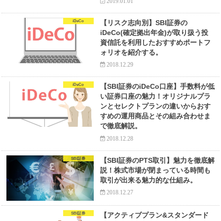
2019.01.01
iDeCo
【リスク志向別】SBI証券の
iDeCo(確定拠出年金)が取り扱う投
資信託を利用したおすすめポートフ
ォリオを紹介する。
2018.12.29
iDeCo
【SBI証券のiDeCo口座】手数料が低
い証券口座の魅力！オリジナルプラ
ンとセレクトプランの違いからおす
すめの運用商品とその組み合わせま
で徹底解説。
2018.12.28
SBI証券
【SBI証券のPTS取引】魅力を徹底解
説！株式市場が閉まっている時間も
取引が出来る魅力的な仕組み。
2018.12.27
SBI証券
【アクティブプラン&スタンダード