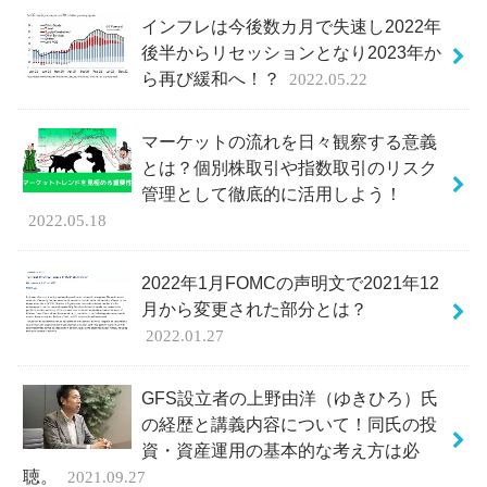
インフレは今後数カ月で失速し2022年
後半からリセッションとなり2023年か
ら再び緩和へ！？
2022.05.22
マーケットの流れを日々観察する意義
とは？個別株取引や指数取引のリスク
管理として徹底的に活用しよう！
2022.05.18
2022年1月FOMCの声明文で2021年12
月から変更された部分とは？
2022.01.27
GFS設立者の上野由洋（ゆきひろ）氏
の経歴と講義内容について！同氏の投
資・資産運用の基本的な考え方は必
聴。
2021.09.27