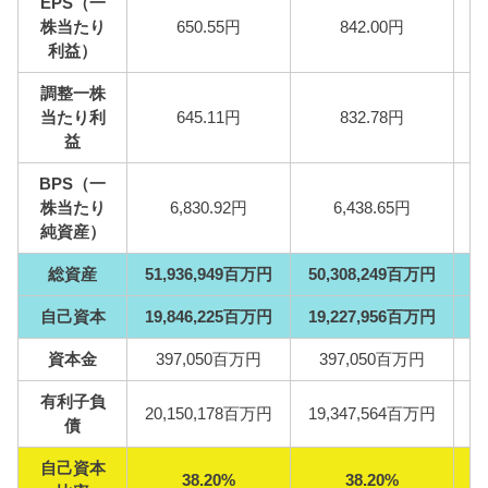
EPS（一
株当たり
650.55円
842.00円
利益）
調整一株
当たり利
645.11円
832.78円
益
BPS（一
株当たり
6,830.92円
6,438.65円
純資産）
総資産
51,936,949百万円
50,308,249百万円
4
自己資本
19,846,225百万円
19,227,956百万円
1
資本金
397,050百万円
397,050百万円
有利子負
20,150,178百万円
19,347,564百万円
1
債
自己資本
38.20%
38.20%