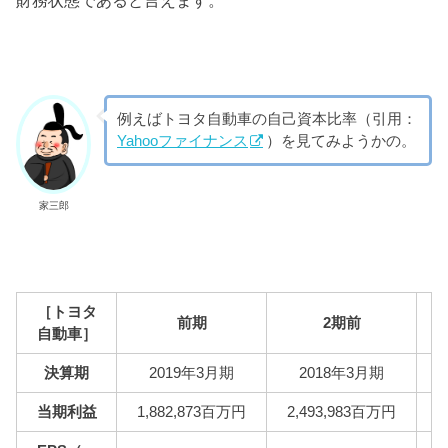
財務状態であると言えます。
例えばトヨタ自動車の自己資本比率（引用：
Yahooファイナンス
）を見てみようかの。
家三郎
［トヨタ
前期
2期前
自動車］
決算期
2019年3月期
2018年3月期
当期利益
1,882,873百万円
2,493,983百万円
1