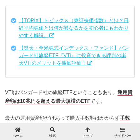
【TOPIX】トピックス（東証株価指数）とは？日
経平均株価とは何が異なるかを初心者にもわかり
やすく解説。
【楽天・全米株式インデックス・ファンド】バン
ガード社旗艦ETF『VTI』に投資できる評判の楽
天VTIのメリットを徹底評価！
VTIはバンガード社の旗艦ETFということもあり、
運用資
産額は10兆円を超える最大規模のETF
です。
最大の運用資産額だけあって購入手数料はかからず
手数
料率は年率0.04%というただ同様の水準
です。
ホーム
検索
トップ
サイドバー