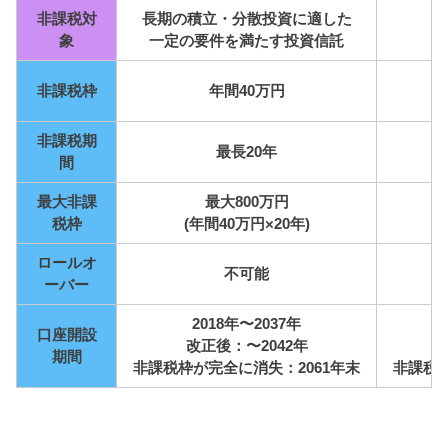
非課税対
長期の積立・分散投資に適した
象
一定の要件を満たす投資信託
非課税枠
年間40万円
非課税期
最長20年
間
最大非課
最大800万円
税枠
(年間40万円×20年)
ロールオ
不可能
ーバー
2018年〜2037年
口座開設
改正後：〜2042年
期間
非課税枠が完全に消失：2061年末
非課税枠