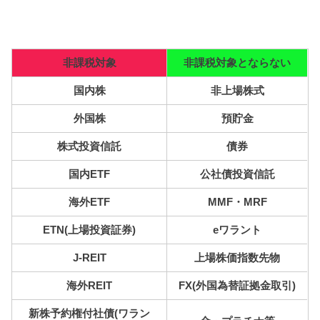
非課税対象
非課税対象とならない
国内株
非上場株式
外国株
預貯金
株式投資信託
債券
国内ETF
公社債投資信託
海外ETF
MMF・MRF
ETN(上場投資証券)
eワラント
J-REIT
上場株価指数先物
海外REIT
FX(外国為替証拠金取引)
新株予約権付社債(ワラン