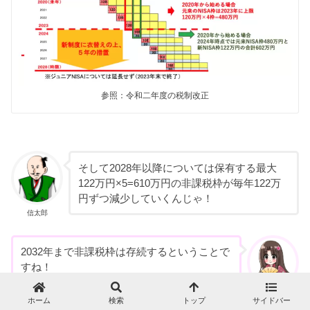
参照：令和二年度の税制改正
そして2028年以降については保有する最大
122万円×5=610万円の非課税枠が毎年122万
円ずつ減少していくんじゃ！
信太郎
2032年まで非課税枠は存続するということで
すね！
淀姫
ホーム
検索
トップ
サイドバー