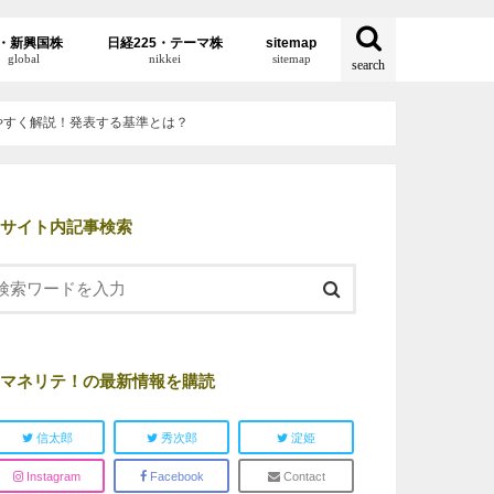
・新興国株
日経225・テーマ株
sitemap
global
nikkei
sitemap
search
かりやすく解説！発表する基準とは？
サイト内記事検索
マネリテ！の最新情報を購読
信太郎
秀次郎
淀姫
Instagram
Facebook
Contact