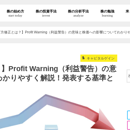
株の始め方
株の投資手法
株の分析手法
株の勉強
米
start today
invest
analyze
learning
方修正とは？】Profit Warning（利益警告）の意味と株価への影響についてわ
キャピタルゲイン
ofit Warning（利益警告）の意
わかりやすく解説！発表する基準と