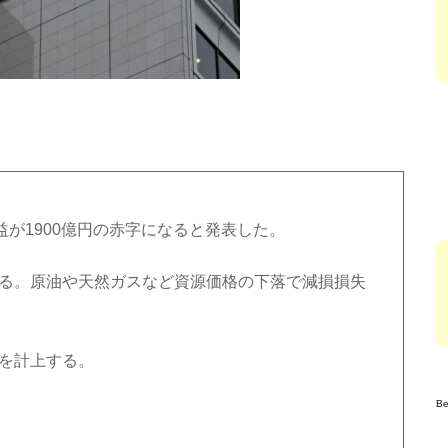
損益が1900億円の赤字になると発表した。
なる。原油や天然ガスなど資源価格の下落で減損損失
失を計上する。
B