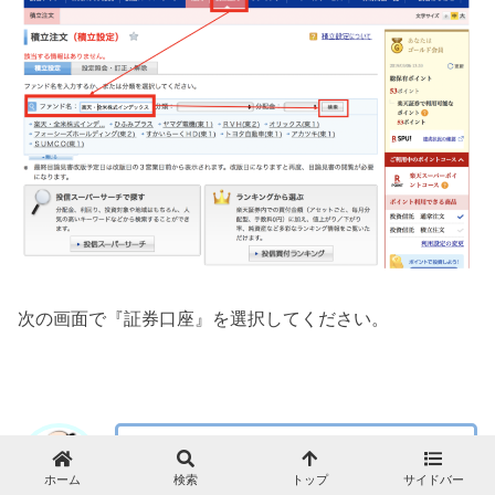
次の画面で『証券口座』を選択してください。
楽天クレカ積立は1%還元が行われるので金
額が大きい場合はお得じゃが、今回はあくま
ホーム
検索
トップ
サイドバー