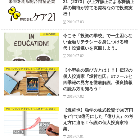
21（2373）が上方修正による株価上
昇の期待が持てる銘柄なので投資実
行！
2019.07.03
お金の学校
今こそ「投資の学校」で一生困らな
い金融リテラシーを身につける時
代！投資嫌いを克服しよう。
2019.07.02
グローバルファイナンシャルスクール（GFS）
【小型株の選び方とは！？】伝説の
個人投資家『堀哲也氏』のツールと
四季報の見方を徹底解説。優良情報
の読み方を知ろう！
2019.07.02
グローバルファイナンシャルスクール（GFS）
【堀哲也】独学の株式投資で60万円
を7年で3億円にした『億り人』の考
え方に迫る！伝説の個人投資家特
集。
2019.07.01