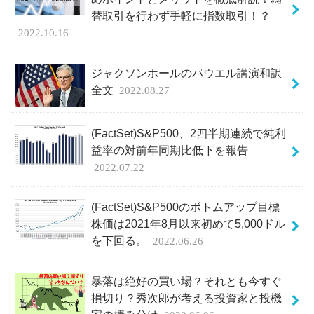
替取引を行わず手軽に指数取引！？
2022.10.16
ジャクソンホールのパウエル講演和訳
全文
2022.08.27
(FactSet)S&P500、2四半期連続で純利
益率の対前年同期比低下を報告
2022.07.22
(FactSet)S&P500のボトムアップ目標
株価は2021年8月以来初めて5,000ドル
を下回る。
2022.06.26
暴落は絶好の買い場？それとも今すぐ
損切り？秀次郎が考える投資家と投機