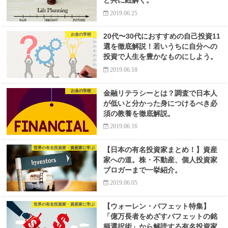
と共に紐解く。
2019.06.25
お金の学校
20代〜30代におすすめの自己投資11
選を徹底解説！若いうちに自分への
投資で人生を豊かなものにしよう。
2019.06.18
お金の学校
金融リテラシーとは？調査で日本人
が低いと分かった身につけるべき必
須の教養を徹底解説。
2019.06.16
世界の有名投資家・資産家に学ぶ
【日本の有名投資家まとめ！】資産
家への道。株・不動産、個人投資家
ブロガーまで一挙紹介。
2019.06.05
世界の有名投資家・資産家に学ぶ
【ウォーレン・バフェット特集】
「億万長者をめざすバフェットの銘
柄選択術」から解読する有名投資家