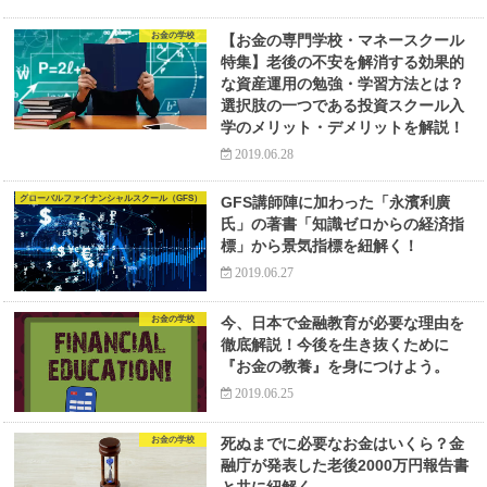
お金の学校
【お金の専門学校・マネースクール
特集】老後の不安を解消する効果的
な資産運用の勉強・学習方法とは？
選択肢の一つである投資スクール入
学のメリット・デメリットを解説！
2019.06.28
グローバルファイナンシャルスクール（GFS）
GFS講師陣に加わった「永濱利廣
氏」の著書「知識ゼロからの経済指
標」から景気指標を紐解く！
2019.06.27
お金の学校
今、日本で金融教育が必要な理由を
徹底解説！今後を生き抜くために
『お金の教養』を身につけよう。
2019.06.25
お金の学校
死ぬまでに必要なお金はいくら？金
融庁が発表した老後2000万円報告書