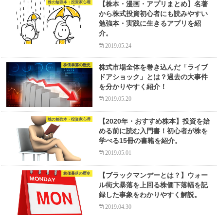
株の勉強本・投資家心理
【株本・漫画・アプリまとめ】名著
から株式投資初心者にも読みやすい
勉強本・実践に生きるアプリを紹
介。
2019.05.24
株価暴落の歴史
株式市場全体を巻き込んだ「ライブ
ドアショック」とは？過去の大事件
を分かりやすく紹介！
2019.05.20
株の勉強本・投資家心理
【2020年・おすすめ株本】投資を始
める前に読む入門書！初心者が株を
学べる15冊の書籍を紹介。
2019.05.01
株価暴落の歴史
【ブラックマンデーとは？】ウォー
ル街大暴落を上回る株価下落幅を記
録した事象をわかりやすく解説。
2019.04.30