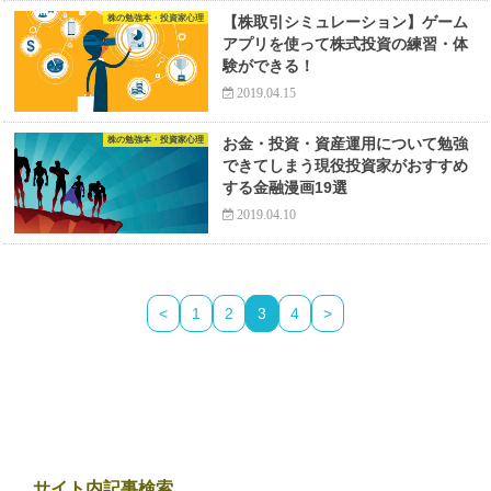
株の勉強本・投資家心理
【株取引シミュレーション】ゲーム
アプリを使って株式投資の練習・体
験ができる！
2019.04.15
株の勉強本・投資家心理
お金・投資・資産運用について勉強
できてしまう現役投資家がおすすめ
する金融漫画19選
2019.04.10
<
1
2
3
4
>
サイト内記事検索