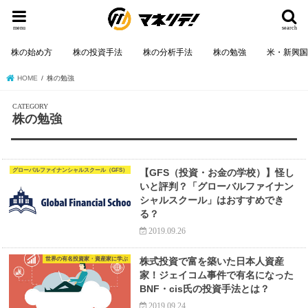
menu
search
株の始め方
株の投資手法
株の分析手法
株の勉強
米・新興
HOME
株の勉強
株の勉強
グローバルファイナンシャルスクール（GFS）
【GFS（投資・お金の学校）】怪し
いと評判？「グローバルファイナン
シャルスクール」はおすすめでき
る？
2019.09.26
世界の有名投資家・資産家に学ぶ
株式投資で富を築いた日本人資産
家！ジェイコム事件で有名になった
BNF・cis氏の投資手法とは？
2019.09.24