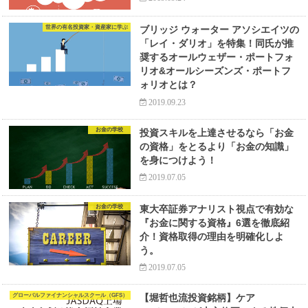
世界の有名投資家・資産家に学ぶ
ブリッジ ウォーター アソシエイツの
「レイ・ダリオ」を特集！同氏が推
奨するオールウェザー・ポートフォ
リオ&オールシーズンズ・ポートフ
ォリオとは？
2019.09.23
お金の学校
投資スキルを上達させるなら「お金
の資格」をとるより「お金の知識」
を身につけよう！
2019.07.05
お金の学校
東大卒証券アナリスト視点で有効な
『お金に関する資格』6選を徹底紹
介！資格取得の理由を明確化しよ
う。
2019.07.05
グローバルファイナンシャルスクール（GFS）
【堀哲也流投資銘柄】ケア