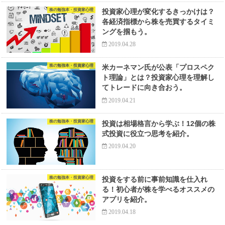
株の勉強本・投資家心理
投資家心理が変化するきっかけは？
各経済指標から株を売買するタイミ
ングを掴もう。
2019.04.28
株の勉強本・投資家心理
米カーネマン氏が公表「プロスペク
ト理論」とは？投資家心理を理解し
てトレードに向き合おう。
2019.04.21
株の勉強本・投資家心理
投資は相場格言から学ぶ！12個の株
式投資に役立つ思考を紹介。
2019.04.20
株の勉強本・投資家心理
投資をする前に事前知識を仕入れ
る！初心者が株を学べるオススメの
アプリを紹介。
2019.04.18