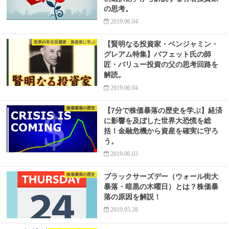
の思考。
2019.06.04
世界の有名投資家・資産家に学ぶ
【賢明なる投資家・ベンジャミン・
グレアム特集】バフェット氏の師
匠・バリュー投資の父の思考回路を
解読。
2019.06.04
株価暴落の歴史
【7分で株価暴落の歴史を学ぶ】経済
に影響を及ぼした世界大恐慌を総
括！金融危機から資産を確実に守ろ
う。
2019.06.03
株価暴落の歴史
ブラックサーズデー（ウォール街大
暴落・暗黒の木曜日）とは？株価暴
落の原因を解説！
2019.05.28