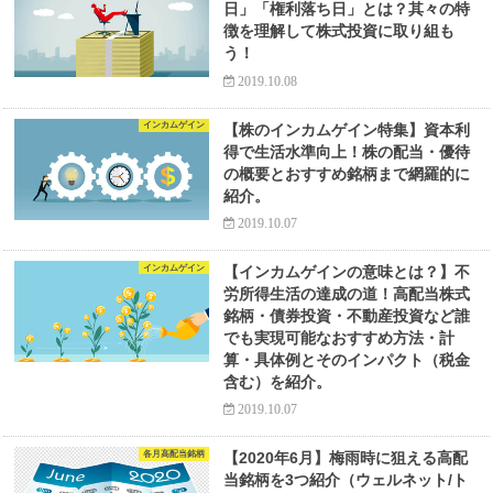
日」「権利落ち日」とは？其々の特
徴を理解して株式投資に取り組も
う！
2019.10.08
インカムゲイン
【株のインカムゲイン特集】資本利
得で生活水準向上！株の配当・優待
の概要とおすすめ銘柄まで網羅的に
紹介。
2019.10.07
インカムゲイン
【インカムゲインの意味とは？】不
労所得生活の達成の道！高配当株式
銘柄・債券投資・不動産投資など誰
でも実現可能なおすすめ方法・計
算・具体例とそのインパクト（税金
含む）を紹介。
2019.10.07
各月高配当銘柄
【2020年6月】梅雨時に狙える高配
当銘柄を3つ紹介（ウェルネット/ト