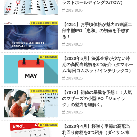
ラストホールディングス/TOW）
2019.10.05
IPO（新規上場株）情報
【4251】お手頃価格が魅力の東証二
部中型IPO「恵和」の初値を予想す
る！
2019.09.28
各月高配当銘柄
【2020年5月】決算企業が少ない時
期の高配当銘柄を3つ紹介（タマホー
ム/毎日コムネット/インテリックス）
2019.09.26
IPO（新規上場株）情報
【7073】初値の暴騰を予想！！人気
のマザーズの小型IPO「ジェイッ
ク」の魅力を紐解く。
2019.09.26
各月高配当銘柄
【2020年4月】桜咲く季節の高配当
利回り銘柄を3つ紹介（ダイサン/東