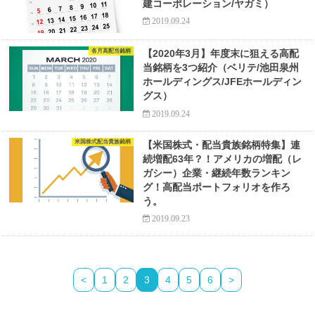
建コーポレーション/ヤガミ）
2019.09.24
各月高配当銘柄
【2020年3月】年度末に狙える高配
当銘柄を3つ紹介（ベリテ/池田泉州
ホールディングス/JFEホールディン
グス）
2019.09.24
米国株式配当貴族銘柄
【米国株式・配当貴族銘柄特集】連
続増配63年？！アメリカの増配（レ
ガシー）企業・継続年数ランキン
グ！高配当ポートフォリオを作ろ
う。
2019.09.23
<
1
2
3
4
5
6
>