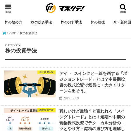
menu
search
株の始め方
株の投資手法
株の分析手法
株の勉強
米・新興
HOME
株の投資手法
株の投資手法
株の投資手法
デイ ・ スイングと一線を画する「ポ
ジショントレード」とは？中長期投
資の株式投資で気長に・大きくリタ
ーンを出そう。
2019.12.09
株の投資手法
難しいけど最強？と言われる「スイ
ングトレード」とは！短期〜中期の
現物株式投資でテクニカル分析のコ
ツとやり方・銘柄の選び方を理解し