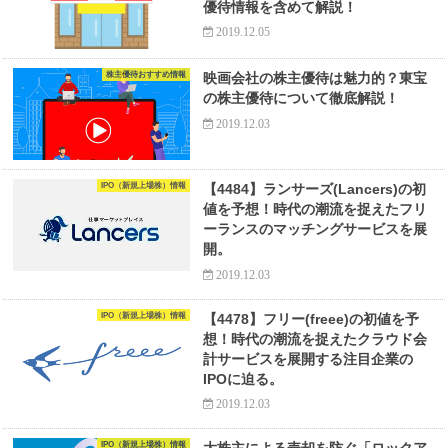
優待情報を含めて解説！
2019.12.05
株主優待おすすめ情報
映画会社の株主優待は魅力的？東宝
の株主優待について徹底解説！
2019.12.03
IPO（新規上場株）情報
【4484】ランサーズ(Lancers)の初
値を予想！時代の潮流を捉えたフリ
ーランスのマッチングサービスを展
開。
2019.12.03
IPO（新規上場株）情報
【4478】フリー(freee)の初値を予
想！時代の潮流を捉えたクラウド会
計サービスを展開する注目企業の
IPOに迫る。
2019.12.03
IPO（新規上場株）情報