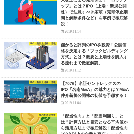
大株主による売却を防ぐ「ロックア
ップ」とは？IPO（上場・新規公開
株）で注意すべき条項（売却停止期
間と解除条件など）を事例で徹底解
説！
2019.11.14
IPO（新規上場株）情報
儲かると評判のIPO株投資！公開価
格を決定する「ブックビルディング
方式」とは？概要と上場株を購入す
る流れまで徹底解説。
2019.11.12
IPO（新規上場株）情報
【7076】名証セントレックスの
IPO「名南M&A」の魅力とは？M&A
仲介新規公開株の初値を予想する！
2019.11.04
株の配当金情報
「配当性向」と「配当利回り」と
は？計算方法と目安となる平均値か
ら活用方法まで徹底解説！配当性向