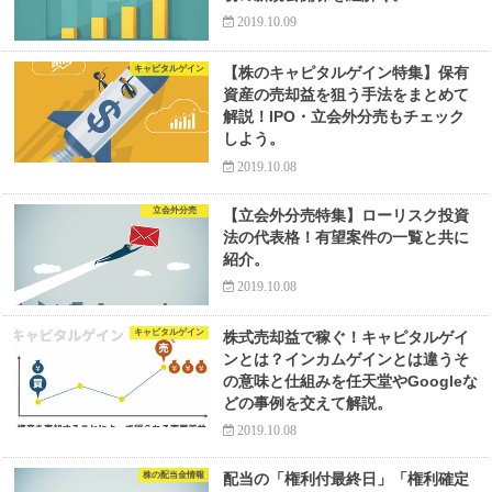
2019.10.09
キャピタルゲイン
【株のキャピタルゲイン特集】保有
資産の売却益を狙う手法をまとめて
解説！IPO・立会外分売もチェック
しよう。
2019.10.08
立会外分売
【立会外分売特集】ローリスク投資
法の代表格！有望案件の一覧と共に
紹介。
2019.10.08
キャピタルゲイン
株式売却益で稼ぐ！キャピタルゲイ
ンとは？インカムゲインとは違うそ
の意味と仕組みを任天堂やGoogleな
どの事例を交えて解説。
2019.10.08
株の配当金情報
配当の「権利付最終日」「権利確定