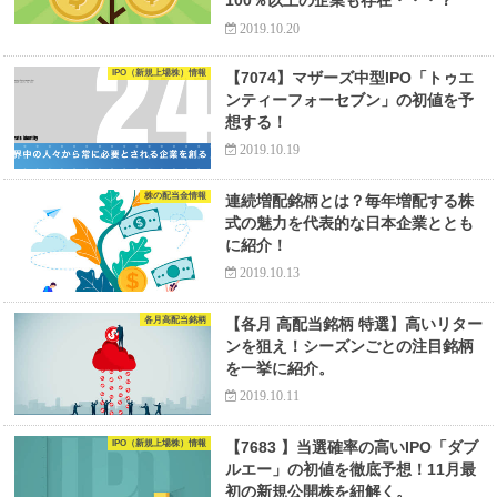
100％以上の企業も存在・・・？
2019.10.20
IPO（新規上場株）情報
【7074】マザーズ中型IPO「トゥエ
ンティーフォーセブン」の初値を予
想する！
2019.10.19
株の配当金情報
連続増配銘柄とは？毎年増配する株
式の魅力を代表的な日本企業ととも
に紹介！
2019.10.13
各月高配当銘柄
【各月 高配当銘柄 特選】高いリター
ンを狙え！シーズンごとの注目銘柄
を一挙に紹介。
2019.10.11
IPO（新規上場株）情報
【7683 】当選確率の高いIPO「ダブ
ルエー」の初値を徹底予想！11月最
初の新規公開株を紐解く。