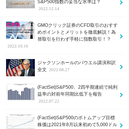
S&P500指数の妥当な水準は？
2022.12.14
GMOクリック証券のCFD取引のおすす
めポイントとメリットを徹底解説！為
替取引を行わず手軽に指数取引！？
2022.10.16
ジャクソンホールのパウエル講演和訳
全文
2022.08.27
(FactSet)S&P500、2四半期連続で純利
益率の対前年同期比低下を報告
2022.07.22
(FactSet)S&P500のボトムアップ目標
株価は2021年8月以来初めて5,000ドル