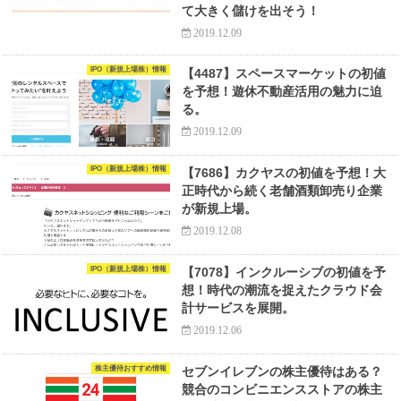
て大きく儲けを出そう！
2019.12.09
IPO（新規上場株）情報
【4487】スペースマーケットの初値
を予想！遊休不動産活用の魅力に迫
る。
2019.12.09
IPO（新規上場株）情報
【7686】カクヤスの初値を予想！大
正時代から続く老舗酒類卸売り企業
が新規上場。
2019.12.08
IPO（新規上場株）情報
【7078】インクルーシブの初値を予
想！時代の潮流を捉えたクラウド会
計サービスを展開。
2019.12.06
株主優待おすすめ情報
セブンイレブンの株主優待はある？
競合のコンビニエンスストアの株主