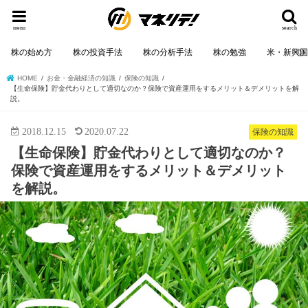
menu
search
株の始め方
株の投資手法
株の分析手法
株の勉強
米・新興
HOME
お金・金融経済の知識
保険の知識
【生命保険】貯金代わりとして適切なのか？保険で資産運用をするメリット＆デメリットを解
説。
2018.12.15
2020.07.22
保険の知識
【生命保険】貯金代わりとして適切なのか？
保険で資産運用をするメリット＆デメリット
を解説。